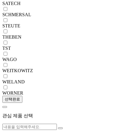
SATECH
SCHMERSAL
STEUTE
THEBEN
TST
WAGO
WEITKOWITZ
WIELAND
WORNER
선택완료
관심 제품 선택