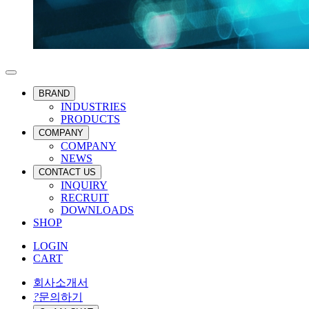
BRAND
INDUSTRIES
PRODUCTS
COMPANY
COMPANY
NEWS
CONTACT US
INQUIRY
RECRUIT
DOWNLOADS
SHOP
LOGIN
CART
회사소개서
?
문의하기