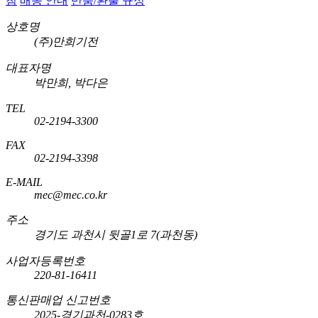
침
배송 안내
반품/환불 규정
상호명
(주)만희기전
대표자명
박만희, 박다은
TEL
02-2194-3300
FAX
02-2194-3398
E-MAIL
mec@mec.co.kr
주소
경기도 과천시 뒷골1로 7(과천동)
사업자등록번호
220-81-16411
통신판매업 신고번호
2025-경기과천-0283호