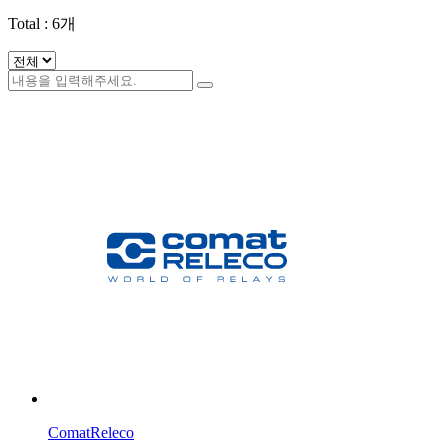
Total :
6
개
ComatReleco