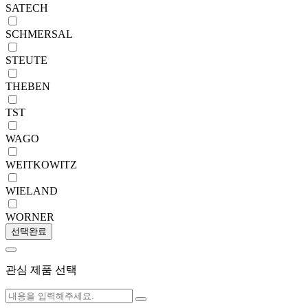
SATECH
SCHMERSAL
STEUTE
THEBEN
TST
WAGO
WEITKOWITZ
WIELAND
WORNER
선택완료
관심 제품 선택