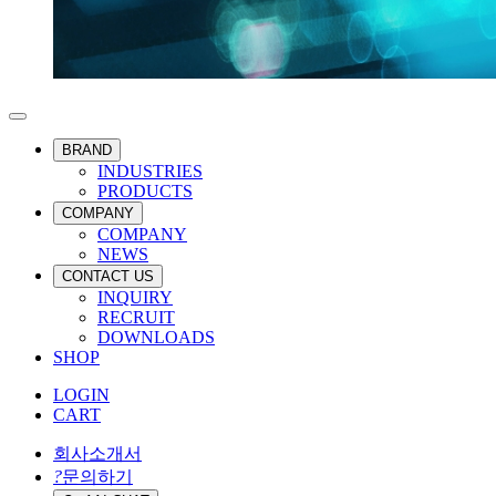
BRAND
INDUSTRIES
PRODUCTS
COMPANY
COMPANY
NEWS
CONTACT US
INQUIRY
RECRUIT
DOWNLOADS
SHOP
LOGIN
CART
회사소개서
?
문의하기